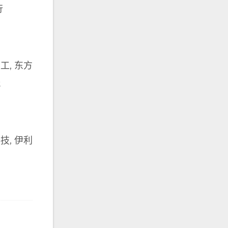
行
工, 东方
代
技, 伊利