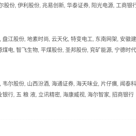
韦尔股份, 伊利股份, 兆易创新, 华泰证券, 阳光电源, 工商银
 盘江股份, 地素时尚, 云天化, 特变电工, 东南网架, 安徽建
源煤电, 智飞生物, 平煤股份, 圣邦股份, 兖矿能源, 宁德时
 韦尔股份, 山西汾酒, 海通证券, 海天味业, 片仔癀, 闻泰科
业银行, 五 粮 液, 立讯精密, 海康威视, 海尔智家, 招商银行