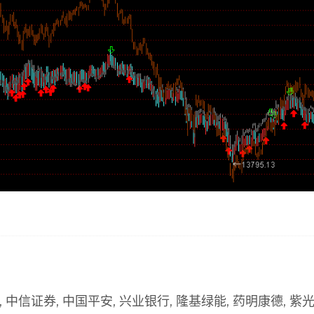
 中信证券, 中国平安, 兴业银行, 隆基绿能, 药明康德, 紫光