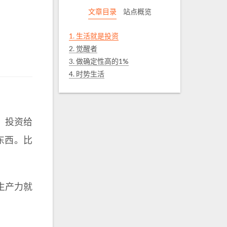
文章目录
站点概览
1.
生活就是投资
2.
觉醒者
3.
做确定性高的1%
4.
时势生活
，投资给
东西。比
生产力就