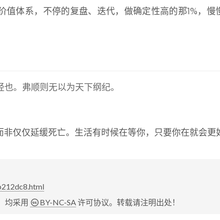
价值体系，不停的复盘、迭代，做确定性高的那1%，慢
经也。弗顺则无以为天下纲纪。
而非仅仅延缓死亡。生活有时候在等你，只要你在就会更
1b212dc8.html
，均采用
BY-NC-SA
许可协议。转载请注明出处！