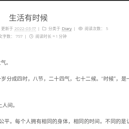
生活有时候
更新于
2022-03-17
分类于
Diary
阅读次数：
5
文字数：
757
阅读时长 ≈
1 分钟
火气。
。一岁分成四时，八节，二十四气，七十二候。“时候”，是
上人间。
公平。每个人拥有相同的身体，相同的时间。不同的是