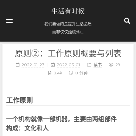
生活有时候
我们要做的是提升生活品质
而非仅仅延缓死亡
原则②：工作原则概要与列表
首页
关于
2022-01-27
2022-03-01
读书
29
8.4k
8 分钟
Timelines
63
标签
8
分类
工作原则
71
归档
一个机构就像一部机器，主要由两组部件
构成：文化和人