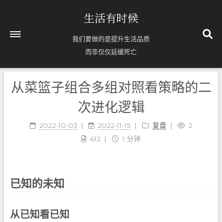
生活有时候
我们要做的是提升生活品质
而非仅仅延缓死亡
从菜篮子组合多组对照看策略的二
首页
关于
次进化逻辑
Timelines
2022-10-03
2022-11-15
复盘
2
63
标签
412
1 分钟
8
分类
71
归档
已知的未知
从已知看已知