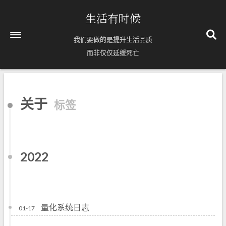
生活有时候
我们要做的是提升生活品质
而非仅仅延缓死亡
首页
关于
标签
关于
Timelines
63
标签
2022
8
分类
71
归档
量化系统日志
01-17