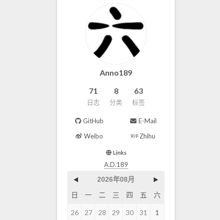
Anno189
71
8
63
日志
分类
标签
GitHub
E-Mail
Weibo
Zhihu
Links
A.D.189
2026年08月
日
一
二
三
四
五
六
26
27
28
29
30
31
1