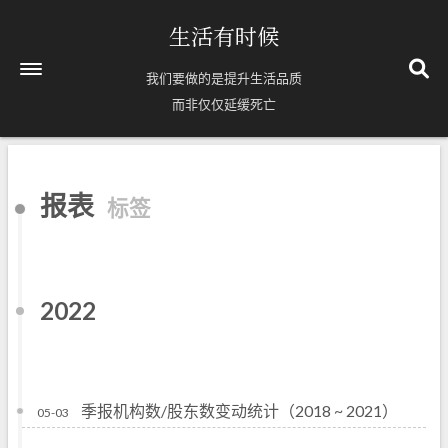
生活有时候
我们要做的是提升生活品质
而非仅仅延缓死亡
首页
报表
标签
关于
Timelines
63
标签
2022
8
分类
71
归档
季报机构数/股东数变动统计（2018 ~ 2021）
05-03