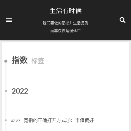
生活有时候
我们要做的是提升生活品质
而非仅仅延缓死亡
首页
指数
标签
关于
Timelines
63
标签
2022
8
分类
71
归档
宽指的正确打开方式①：市值偏好
07-27