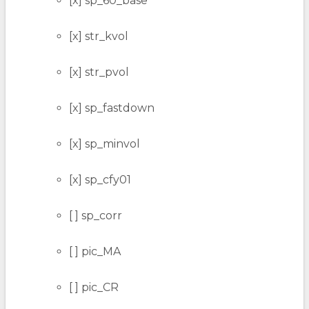
[x] sp_60_base
[x] str_kvol
[x] str_pvol
[x] sp_fastdown
[x] sp_minvol
[x] sp_cfy01
[ ] sp_corr
[ ] pic_MA
[ ] pic_CR