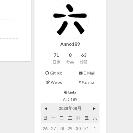
Anno189
71
8
63
日志
分类
标签
GitHub
E-Mail
Weibo
Zhihu
Links
A.D.189
2026年08月
日
一
二
三
四
五
六
26
27
28
29
30
31
1